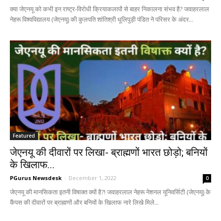
क्या जेएनयू को कभी इन राष्ट्र-विरोधी क्रियाकलापों से बाहर निकालना संभव है? जवाहरलाल
नेहरू विश्वविद्यालय (जेएनयू) की कुलपति शांतिश्री धूलिपुड़ी पंडित ने परिसर के अंदर...
Featured
जेएनयू की दीवारों पर लिखा- ब्राह्मणों भारत छोड़ो; बनियों
के खिलाफ...
PGurus Newsdesk
-
December 1, 2022
0
जेएनयू की मानसिकता इतनी विषाक्त क्यों है?! जवाहरलाल नेहरू नेशनल यूनिवर्सिटी (जेएनयू) के
कैंपस की दीवारों पर ब्राह्मणों और बनियों के खिलाफ नारे लिखे मिले...