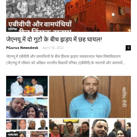
प्रोपेगेंडा
जेएनयू में दो गुटों के बीच झड़प में छह घायल!
PGurus Newsdesk
-
April 10, 2022
0
जेएनयू में एबीवीपी और वामपंथियों के बीच हिंसक झड़प! जवाहरलाल नेहरू विश्वविद्यालय
(जेएनयू) में रविवार को अखिल भारतीय विद्यार्थी परिषद (एबीवीपी) के सदस्यों और वामपंथी...
भ्रष्टाचार