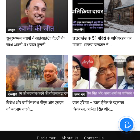
कानून
राजनीति
सुब्रमण्यम स्वामी ने आईआईटी दिल्ली के
उत्तराखंड के 51 मंदिरों के अधिग्रहण का
साथ अपनी 47 साल पुरानी...
मामला: भाजपा सरकार ने...
राजनीति
काला धन
विरोध और दंगों के साथ पीएम और एचएम
एयर एशिया – टाटा ईमेल से खुलासा
को बदनाम करने...
चिदंबरम, अजित सिंह और...
Disclaimer
About Us
Contact Us