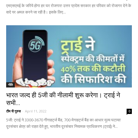
एमएसएमई के जरिये होगा हर घर रोजगार! उत्तर प्रदेश सरकार हर परिवार को रोजागर देने के
वादे पर अमल करने जा रही है। इसके लिए...
नीति
भारत जल्द ही 5जी की नीलामी शुरू करेगा। ट्राई ने
सभी...
टीम पी गुरुस
-
April 11, 2022
0
5जी: ट्राई ने 3300-3670 गीगाहर्ट्ज बैंड, 700 मेगाहर्ट्ज बैंड का आधार मूल्य घटाया!
दूरसंचार क्षेत्र को राहत देते हुए, भारतीय दूरसंचार नियामक प्राधिकरण (ट्राई) ने...