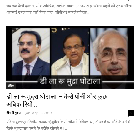
जब तक केपी कृष्णन, रमेश अभिषेक, अशोक चावला, अजय शाह, थॉमस बहनों को ट्रुथ सीरम
(सच्चाई उगलवाना) नहीं दिया जाता, सीबीआई मामले की तह...
बैंकिंग
डी ला रू मुद्रा घोटाला – कैसे पीसी और कुछ
अधिकारियों...
टीम पी गुरुस
-
January 19, 2019
0
यदि संयुक्त प्रगतिशील गठबंधन(यूपीए) किसी चीज में विशेषज्ञ था, तो वह है हर सौदे के बारे में
सिर्फ भ्रष्टाचार करने के तरीके खोजने में।...