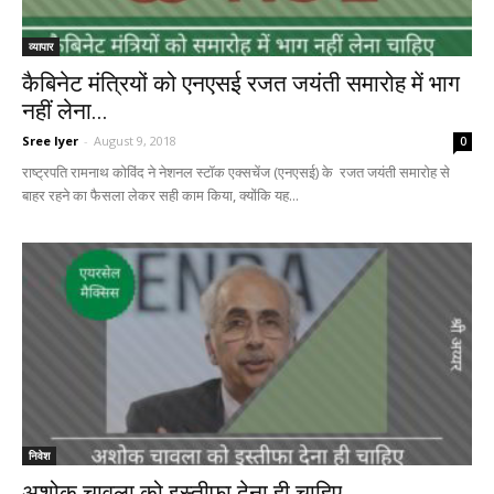
व्यापार
कैबिनेट मंत्रियों को एनएसई रजत जयंती समारोह में भाग
नहीं लेना...
Sree Iyer
-
August 9, 2018
0
राष्ट्रपति रामनाथ कोविंद ने नेशनल स्टॉक एक्सचेंज (एनएसई) के रजत जयंती समारोह से
बाहर रहने का फैसला लेकर सही काम किया, क्योंकि यह...
निवेश
अशोक चावला को इस्तीफा देना ही चाहिए