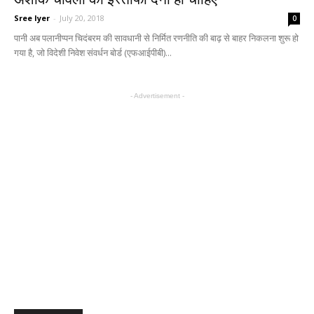
Sree Iyer
-
July 20, 2018
0
पानी अब पलानीप्पन चिदंबरम की सावधानी से निर्मित रणनीति की बाढ़ से बाहर निकलना शुरू हो
गया है, जो विदेशी निवेश संवर्धन बोर्ड (एफआईपीबी)...
- Advertisement -