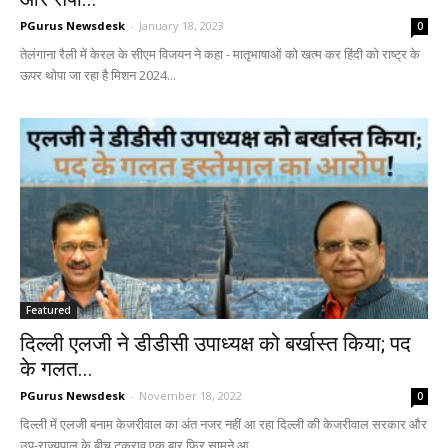
PGurus Newsdesk
-
January 18, 2023
0
तेलंगाना रैली में केरल के सीएम विजयन ने कहा - मातृभाषाओं को खत्म कर हिंदी को राष्ट्र के
ऊपर थोपा जा रहा है मिशन 2024...
Featured
दिल्ली एलजी ने डीडीसी उपाध्यक्ष को बर्खास्त किया; पद
के गलत...
PGurus Newsdesk
-
November 18, 2022
0
दिल्ली में एलजी बनाम केजरीवाल का अंत नजर नहीं आ रहा दिल्ली की केजरीवाल सरकार और
उप-राज्यपाल के बीच टकराव एक बार फिर सामने आ...