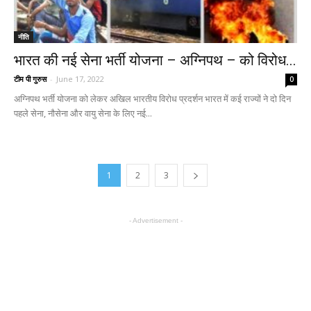
नीति
भारत की नई सेना भर्ती योजना – अग्निपथ – को विरोध...
टीम पी गुरुस
-
June 17, 2022
0
अग्निपथ भर्ती योजना को लेकर अखिल भारतीय विरोध प्रदर्शन भारत में कई राज्यों ने दो दिन
पहले सेना, नौसेना और वायु सेना के लिए नई...
1
2
3
- Advertisement -