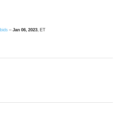
 bids
–
Jan 06, 2023
, ET