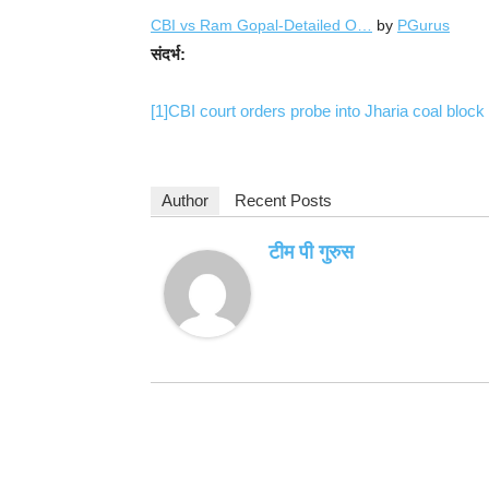
CBI vs Ram Gopal-Detailed O…
by
PGurus
संदर्भ:
[1]
CBI court orders probe into Jharia coal block
Author
Recent Posts
टीम पी गुरुस