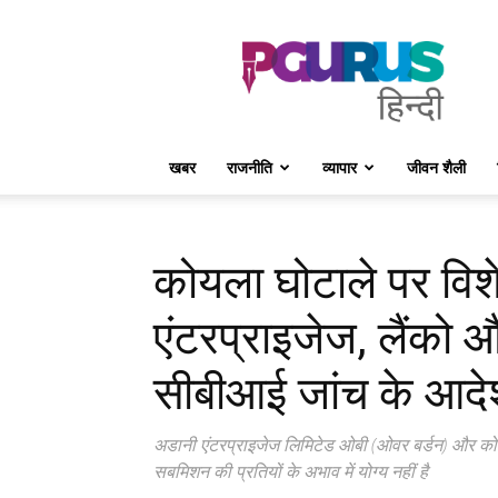
PGurus
Hindi
खबर
राजनीति
व्यापार
जीवन शैली
कोयला घोटाले पर विश
एंटरप्राइजेज, लैंको
सीबीआई जांच के आदे
अडानी एंटरप्राइजेज लिमिटेड ओबी (ओवर बर्डन) और कोय
सबमिशन की प्रतियों के अभाव में योग्य नहीं है