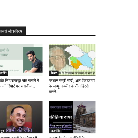
सबसे लोकप्रिय
ाजनीति
विचार
ांत सिंह राजपूत मौत मामले में
प्रधान मंत्री मोदी, आर वेंकटरमण
स की रिपोर्ट पर संसदीय...
के जम्मू-कश्मीर के तीन हिस्से
करने...
ानून
राजनीति