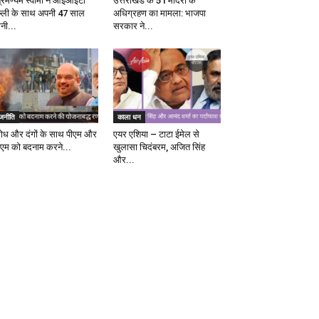
ब्रमण्यम स्वामी ने आईआईटी
उत्तराखंड के 51 मंदिरों के
ल्ली के साथ अपनी 47 साल
अधिग्रहण का मामला: भाजपा
ानी...
सरकार ने...
ाजनीति
काला धन
रोध और दंगों के साथ पीएम और
एयर एशिया – टाटा ईमेल से
एम को बदनाम करने...
खुलासा चिदंबरम, अजित सिंह
और...