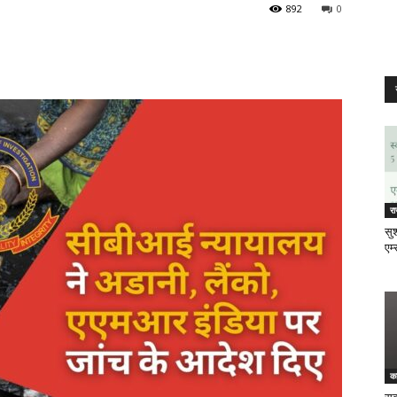
892
0
र
सुश
एम्
क