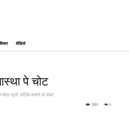
विचार
वीडियो
आस्था पे चोट
ंत्र पढ़ने, घंटियां बजाने से रोका
1231
0