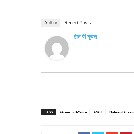
Author
Recent Posts
टीम पी गुरुस
TAGS
#AmarnathYatra
#NGT
National Green