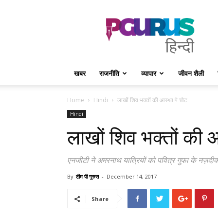
PGurus
Hindi
खबर
राजनीति
व्यापार
जीवन शैली
Home
Hindi
लाखों शिव भक्तों की आस्था पे चोट
Hindi
लाखों शिव भक्तों की 
एनजीटी ने अमरनाथ यात्रियों को पवित्र गुफा के नज़दीक म
By
टीम पी गुरुस
-
December 14, 2017
Share