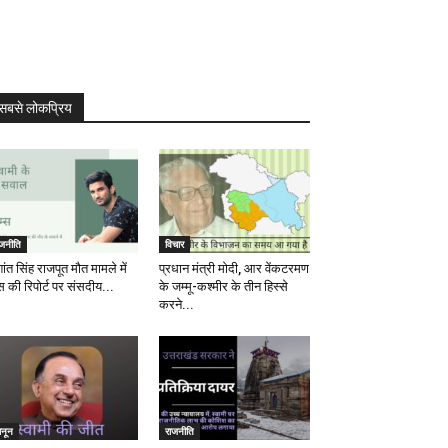
सबसे लोकप्रिय
ाजनीति
विचार
ांत सिंह राजपूत मौत मामले में
प्रधान मंत्री मोदी, आर वेंकटरमण
स की रिपोर्ट पर संसदीय...
के जम्मू-कश्मीर के तीन हिस्से
करने...
ानून
राजनीति