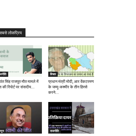
सबसे लोकप्रिय
ाजनीति
विचार
ांत सिंह राजपूत मौत मामले में
प्रधान मंत्री मोदी, आर वेंकटरमण
स की रिपोर्ट पर संसदीय...
के जम्मू-कश्मीर के तीन हिस्से
करने...
ानून
राजनीति