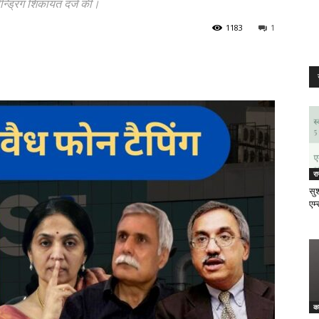
्ड्रिंग शिकायत दर्ज की।
1183
1
र
सुश
एम्
क