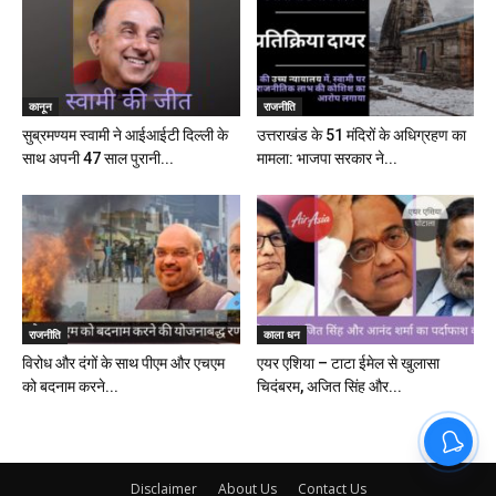
कानून
राजनीति
सुब्रमण्यम स्वामी ने आईआईटी दिल्ली के
उत्तराखंड के 51 मंदिरों के अधिग्रहण का
साथ अपनी 47 साल पुरानी...
मामला: भाजपा सरकार ने...
राजनीति
काला धन
विरोध और दंगों के साथ पीएम और एचएम
एयर एशिया – टाटा ईमेल से खुलासा
को बदनाम करने...
चिदंबरम, अजित सिंह और...
Disclaimer
About Us
Contact Us