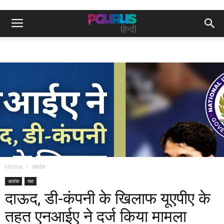
Home
आतंक
आतंक
रक्षा
दाऊद, डी-कंपनी के खिलाफ यूएपीए के
तहत एनआईए ने दर्ज किया मामला