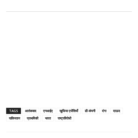
TAGS
आतंकवाद
एनआईए
खुफिया एजेंसियाँ
डी-कंपनी
दंगा
दाऊद
पाकिस्तान
प्राथमिकी
भारत
राष्ट्रविरोधी