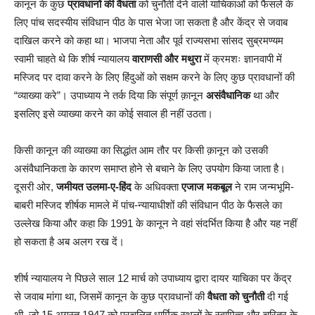
कानून के कुछ
प्रावधानों की वैधता
को चुनौती देने वाली याचिकाओं को फैसले के
लिए पांच सदस्यीय संविधान पीठ के पास भेजा जा सकता है और केंद्र से जवाब
दाखिल करने को कहा था। भाजपा नेता और पूर्व राज्यसभा सांसद सुब्रमण्यम
स्वामी चाहते थे कि शीर्ष न्यायालय
वाराणसी और मथुरा
में क्रमशः ज्ञानवापी में
मस्जिद पर दावा करने के लिए हिंदुओं को सक्षम करने के लिए कुछ प्रावधानों की
“व्याख्या करे”। उपाध्याय ने तर्क दिया कि संपूर्ण क़ानून
असंवैधानिक
था और
इसलिए इसे व्याख्या करने का कोई सवाल ही नहीं उठता।
किसी कानून की व्याख्या का सिद्धांत आम तौर पर किसी क़ानून को उसकी
असंवैधानिकता के कारण समाप्त होने से बचाने के लिए उपयोग किया जाता है।
दूसरी ओर,
जमीयत उलमा-ए-हिंद
के अधिवक्ता
एजाज मकबूल
ने राम जन्मभूमि-
बाबरी मस्जिद शीर्षक मामले में पांच-न्यायाधीशों की संविधान पीठ के फैसले का
उल्लेख किया और कहा कि 1991 के कानून ने वहां संदर्भित किया है और यह नहीं
हो सकता है अब अलग रख दें।
शीर्ष न्यायालय ने पिछले साल 12 मार्च को उपाध्याय द्वारा दायर याचिका पर केंद्र
से जवाब मांगा था, जिसमें कानून के कुछ प्रावधानों की
वैधता को चुनौती
दी गई
थी, जो 15 अगस्त 1947 को प्रचलित धार्मिक स्थलों के स्वामित्व और चरित्र के