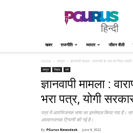
PGurus
Hindi
खबर
राजनीति
व्यापार
जीवन शैली
Home
कानून
ज्ञानवापी मामला : वाराणसी के जज को मिला धमकी भ
कानून
जिहाद
धर्म
ज्ञानवापी मामला : व
भरा पत्र, योगी सरकार न
पत्र में आपत्तिजनक भाषा का इस्तेमाल किया गया है। साथ 
अपमानजनक टिप्पणी की गई है।
By
PGurus Newsdesk
-
June 8, 2022