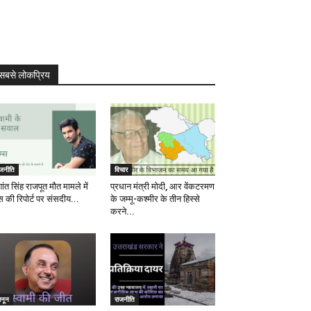
सबसे लोकप्रिय
ाजनीति
विचार
ांत सिंह राजपूत मौत मामले में
प्रधान मंत्री मोदी, आर वेंकटरमण
स की रिपोर्ट पर संसदीय...
के जम्मू-कश्मीर के तीन हिस्से
करने...
ानून
राजनीति