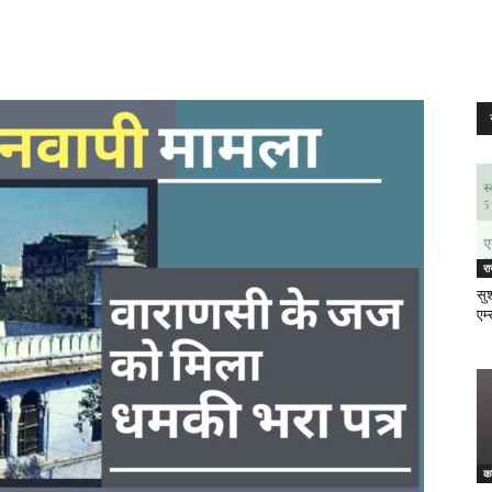
र
सुश
एम्
क