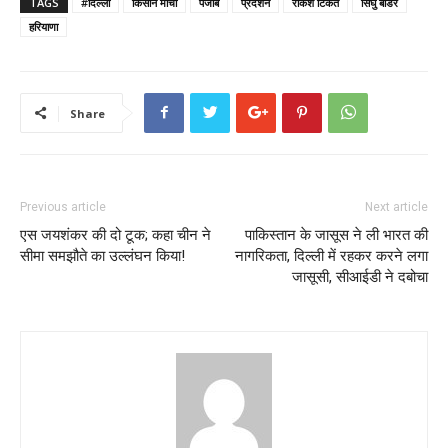
TAGS
#दिल्ली
किसान मोर्चा
पंजाब
प्रदर्शन
राकेश टिकैत
सिंघु बॉर्डर
हरियाणा
Share
Previous article
Next article
एस जयशंकर की दो टूक; कहा चीन ने
पाकिस्तान के जासूस ने ली भारत की
सीमा समझौते का उल्लंघन किया!
नागरिकता, दिल्ली में रहकर करने लगा
जासूसी, सीआईडी ने दबोचा