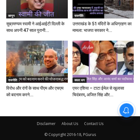
कानून
राजनीति
सुब्रमण्यम स्वामी ने आईआईटी दिल्ली के
उत्तराखंड के 51 मंदिरों के अधिग्रहण का
साथ अपनी 47 साल पुरानी...
मामला: भाजपा सरकार ने...
राजनीति
काला धन
विरोध और दंगों के साथ पीएम और एचएम
एयर एशिया – टाटा ईमेल से खुलासा
को बदनाम करने...
चिदंबरम, अजित सिंह और...
Disclaimer
About Us
Contact Us
© Copyright 2016-18, PGurus