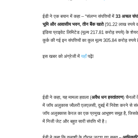
ईडी ने एक बयान में कहा – “संलग्न संपत्तियों में
33 अचल संपत्त
भूमि और आवासीय भवन, तीन बैंक खाते
(91.22 लाख रुपये क
इंडिया प्राइवेट लिमिटेड (मूल्य 217.81 करोड़ रुपये) के शेय
कुर्क की गई इन संपत्तियों का कुल मूल्य 305.84 करोड़ रुपये 
इस खबर को अंग्रेजी में
यहाँ
पढ़ें!
ईडी ने कहा, यह मामला हवाला (
अवैध धन हस्तांतरण
) चैनलों 
में जॉय अलुकास ज्वैलरी एलएलसी, दुबई में निवेश करने से सं
जॉय अलुक्कास केरल का एक प्रमुख आभूषण समूह है, जिसके मध
में निजी जेट और बहुत सारी संपत्ति भी है।
ईडी ने कहा कि तलाशी के दौरान जुटाए गए सबूत –
आधिकारि