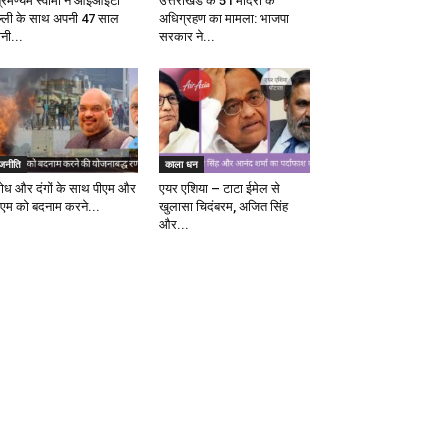
ब्रमण्यम स्वामी ने आईआईटी
उत्तराखंड के 51 मंदिरों के
ल्ली के साथ अपनी 47 साल
अधिग्रहण का मामला: भाजपा
ानी...
सरकार ने...
ाजनीति
काला धन
रोध और दंगों के साथ पीएम और
एयर एशिया – टाटा ईमेल से
एम को बदनाम करने...
खुलासा चिदंबरम, अजित सिंह
और...