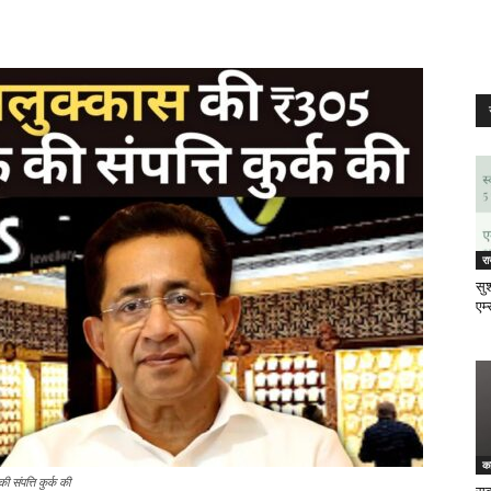
र
सुश
एम्
क
संपत्ति कुर्क की