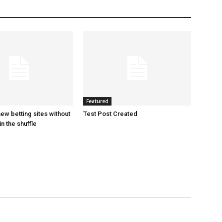
Featured
ew betting sites without
Test Post Created
in the shuffle