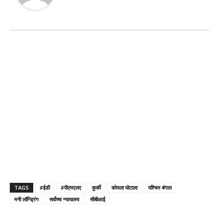
TAGS
#ईडी
#पीएमएलए
कुर्की
कोयला घोटाला
पश्चिम बंगाल
मनी लॉन्ड्रिंग
सर्वोच्च न्यायालय
सीबीआई