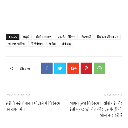
TAGS
#ईडी
अंतरिम संरक्षण
एयरसेल-मैक्सिस
गिरफ्तारी
चिदंबरम ऑन द रन
जमानत खारिज
पी चिदंबरम
भगोड़ा
सीबीआई
Share
Previous article
Next article
ईडी ने बड़े विमानन घोटाले में चिदंबरम
भागता हुआ चिदंबरम। सीबीआई और
को समन भेजा
ईडी भ्रष्ट पूर्व वित्त और गृह मंत्री की
खोज कर रही है