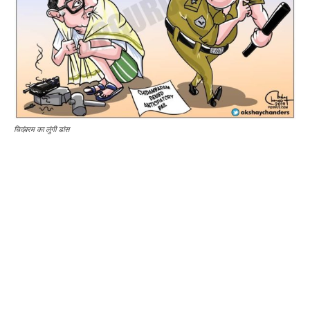
चिदंबरम का लुंगी डांस