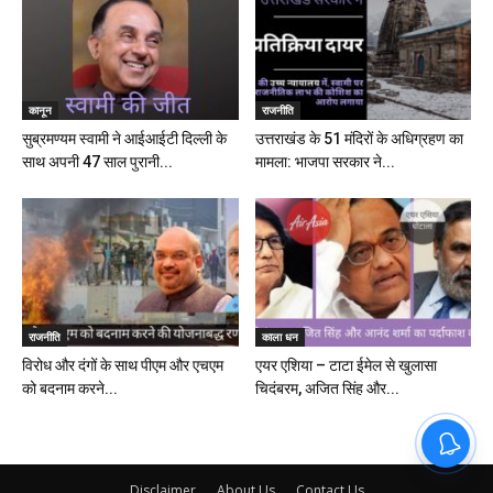
कानून
राजनीति
सुब्रमण्यम स्वामी ने आईआईटी दिल्ली के
उत्तराखंड के 51 मंदिरों के अधिग्रहण का
साथ अपनी 47 साल पुरानी...
मामला: भाजपा सरकार ने...
राजनीति
काला धन
विरोध और दंगों के साथ पीएम और एचएम
एयर एशिया – टाटा ईमेल से खुलासा
को बदनाम करने...
चिदंबरम, अजित सिंह और...
Disclaimer
About Us
Contact Us