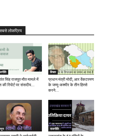
सबसे लोकप्रिय
ाजनीति
विचार
ांत सिंह राजपूत मौत मामले में
प्रधान मंत्री मोदी, आर वेंकटरमण
स की रिपोर्ट पर संसदीय...
के जम्मू-कश्मीर के तीन हिस्से
करने...
ानून
राजनीति