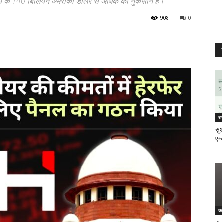
 मूल्य के 140 बिलियन अमरीकी डालर से अधिक का नुकसान है।
908
0
र
सुश
एम्
क