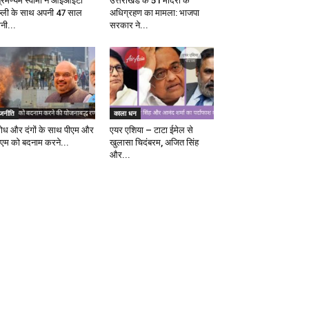
ब्रमण्यम स्वामी ने आईआईटी
उत्तराखंड के 51 मंदिरों के
ल्ली के साथ अपनी 47 साल
अधिग्रहण का मामला: भाजपा
ानी...
सरकार ने...
ाजनीति
काला धन
रोध और दंगों के साथ पीएम और
एयर एशिया – टाटा ईमेल से
एम को बदनाम करने...
खुलासा चिदंबरम, अजित सिंह
और...