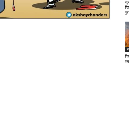
सु
दि
पुर
र
वि
एच