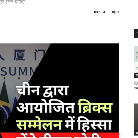
हीं होना चाहिए?
954
0
र
सुश
एम्
क