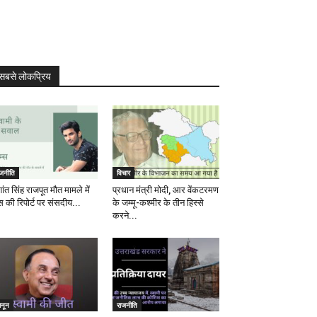
सबसे लोकप्रिय
ाजनीति
विचार
ांत सिंह राजपूत मौत मामले में
प्रधान मंत्री मोदी, आर वेंकटरमण
स की रिपोर्ट पर संसदीय...
के जम्मू-कश्मीर के तीन हिस्से
करने...
ानून
राजनीति