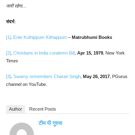
जारी रहेगा…
संदर्भ:
[1]
.
Ente Kuthippum Kithappum
–
Matrubhumi Books
[2]
.
Christians in India condemn Bill
,
Apr 15, 1979
, New York
Times
[3]
.
Swamy remembers Charan Singh
,
May 26, 2017
, PGurus
channel on YouTube.
Author
Recent Posts
टीम पी गुरुस