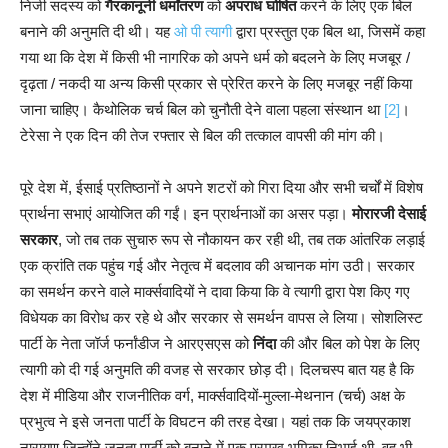
निजी सदस्य को
गैरकानूनी धर्मांतरण
को
अपराध
घोषित
करने के लिए एक बिल
बनाने की अनुमति दी थी। यह
ओ पी त्यागी
द्वारा प्रस्तुत एक बिल था, जिसमें कहा
गया था कि देश में किसी भी नागरिक को अपने धर्म को बदलने के लिए मजबूर /
दृढ़ता / नकदी या अन्य किसी प्रकार से प्रेरित करने के लिए मजबूर नहीं किया
जाना चाहिए। कैथोलिक चर्च बिल को चुनौती देने वाला पहला संस्थान था
[2]
।
टेरेसा ने एक दिन की तेज रफ्तार से बिल की तत्काल वापसी की मांग की।
पूरे देश में, ईसाई प्रतिष्ठानों ने अपने शटरों को गिरा दिया और सभी चर्चों में विशेष
प्रार्थना सभाएं आयोजित की गईं। इन प्रार्थनाओं का असर पड़ा।
मोरारजी देसाई
सरकार
, जो तब तक सुचारु रूप से नौकायन कर रही थी, तब तक आंतरिक लड़ाई
एक क्रांति तक पहुंच गई और नेतृत्व में बदलाव की अचानक मांग उठी। सरकार
का समर्थन करने वाले मार्क्सवादियों ने दावा किया कि वे त्यागी द्वारा पेश किए गए
विधेयक का विरोध कर रहे थे और सरकार से समर्थन वापस ले लिया। सोशलिस्ट
पार्टी के नेता जॉर्ज फर्नांडीज ने आरएसएस को
निंदा
की और बिल को पेश के लिए
त्यागी को दी गई अनुमति की वजह से सरकार छोड़ दी। दिलचस्प बात यह है कि
देश में मीडिया और राजनीतिक वर्ग, मार्क्सवादियों-मुल्ला-मेथनान (चर्च) अक्ष के
प्रभुत्व ने इसे जनता पार्टी के विघटन की तरह देखा। यहां तक कि जयप्रकाश
नारायण जिन्होंने जनता पार्टी को बनाने में एक प्रमुख भूमिका निभाई थी, वह भी