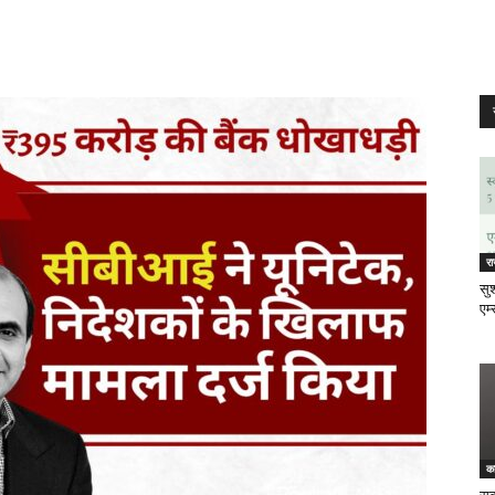
र
सुश
एम्
क