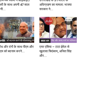
ब्रमण्यम स्वामी ने आईआईटी
उत्तराखंड के 51 मंदिरों के
ल्ली के साथ अपनी 47 साल
अधिग्रहण का मामला: भाजपा
ानी...
सरकार ने...
ाजनीति
काला धन
रोध और दंगों के साथ पीएम और
एयर एशिया – टाटा ईमेल से
एम को बदनाम करने...
खुलासा चिदंबरम, अजित सिंह
और...