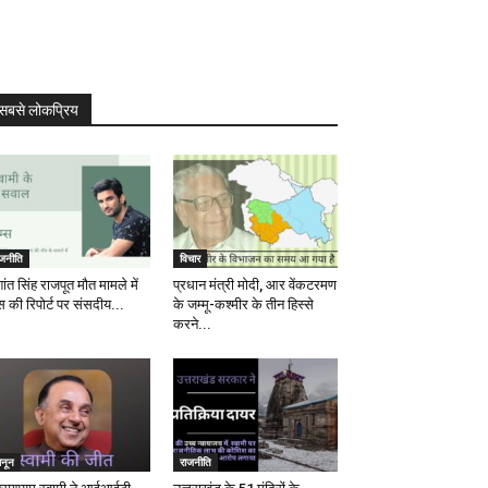
सबसे लोकप्रिय
ाजनीति
विचार
ांत सिंह राजपूत मौत मामले में
प्रधान मंत्री मोदी, आर वेंकटरमण
स की रिपोर्ट पर संसदीय...
के जम्मू-कश्मीर के तीन हिस्से
करने...
ानून
राजनीति