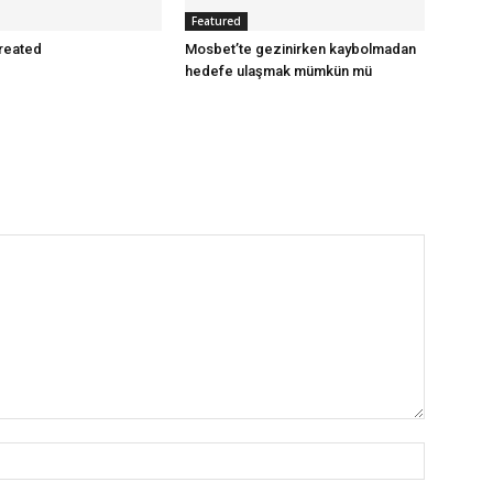
Featured
reated
Mosbet’te gezinirken kaybolmadan
hedefe ulaşmak mümkün mü