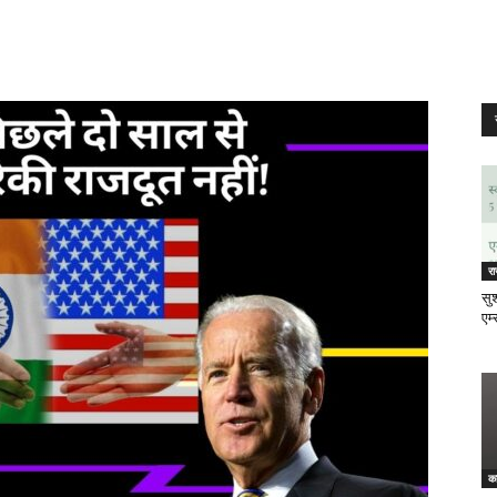
र
सुश
एम्
क