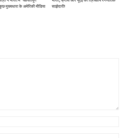
्री ने भारत में “पक्षपातपूर्ण”
भारत, फ्रांस और यूएई की त्रिपक्षीय रणनीतिक
ुछ मुख्यधारा के अमेरिकी मीडिया
साझेदारी!