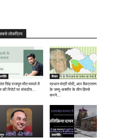
सबसे लोकप्रिय
ाजनीति
विचार
ांत सिंह राजपूत मौत मामले में
प्रधान मंत्री मोदी, आर वेंकटरमण
स की रिपोर्ट पर संसदीय...
के जम्मू-कश्मीर के तीन हिस्से
करने...
ानून
राजनीति