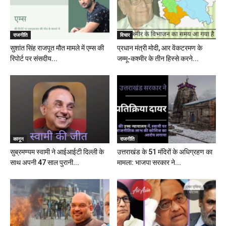
राजनीति
विचार
सुशांत सिंह राजपूत मौत मामले में एम्स की
प्रधान मंत्री मोदी, आर वेंकटरमण के
रिपोर्ट पर संसदीय...
जम्मू-कश्मीर के तीन हिस्से करने...
कानून
राजनीति
सुब्रमण्यम स्वामी ने आईआईटी दिल्ली के
उत्तराखंड के 51 मंदिरों के अधिग्रहण का
साथ अपनी 47 साल पुरानी...
मामला: भाजपा सरकार ने...