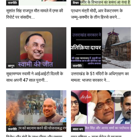
राजनीति
विचार
सुशांत सिंह राजपूत मौत मामले में एम्स की
प्रधान मंत्री मोदी, आर वेंकटरमण के
रिपोर्ट पर संसदीय...
जम्मू-कश्मीर के तीन हिस्से करने...
कानून
राजनीति
सुब्रमण्यम स्वामी ने आईआईटी दिल्ली के
उत्तराखंड के 51 मंदिरों के अधिग्रहण का
साथ अपनी 47 साल पुरानी...
मामला: भाजपा सरकार ने...
राजनीति
काला धन
विरोध और दंगों के साथ पीएम और एचएम
एयर एशिया – टाटा ईमेल से खुलासा