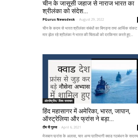
चीन के जासूसी जहाज से नाराज भारत का
श्रीलंका को संदेश...
PGurus Newsdesk
-
August 29, 2022
चीन के कदम से भारत श्रीलंका संबंधों का बिगड़ना तय! आर्थिक संकट
मार झेल रहे श्रीलंका ने भारत की चिंताओं को दरकिनार करते हुए...
अंतर्राष्ट्रीय/ विश्व समाचार
हिंद महासागर में अमेरिका, भारत, जापान,
ऑस्ट्रेलिया और फ्रांस ने बड़ा...
टीम पी गुरुस
-
April 6, 2021
मेजबान फ्रांस के अलावा, चार अन्य प्रतिभागी क्वाड गठबंधन के सदस्य ह