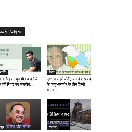
सबसे लोकप्रिय
ाजनीति
विचार
ांत सिंह राजपूत मौत मामले में
प्रधान मंत्री मोदी, आर वेंकटरमण
स की रिपोर्ट पर संसदीय...
के जम्मू-कश्मीर के तीन हिस्से
करने...
ानून
राजनीति