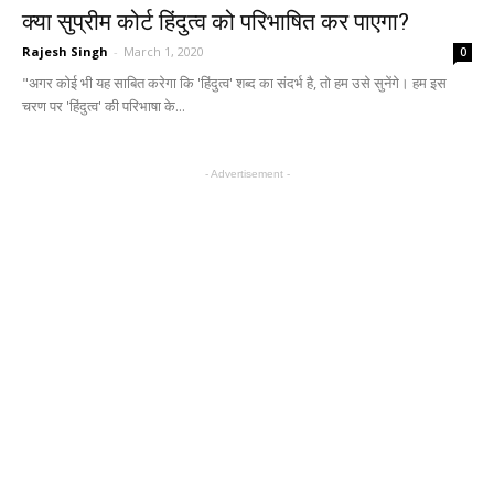
क्या सुप्रीम कोर्ट हिंदुत्व को परिभाषित कर पाएगा?
Rajesh Singh
-
March 1, 2020
0
"अगर कोई भी यह साबित करेगा कि 'हिंदुत्व' शब्द का संदर्भ है, तो हम उसे सुनेंगे। हम इस
चरण पर 'हिंदुत्व' की परिभाषा के...
- Advertisement -