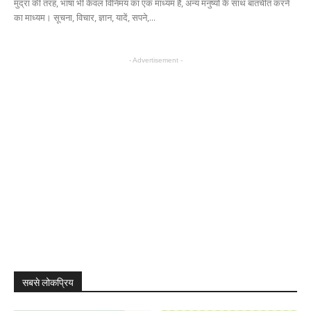
मुद्रा की तरह, भाषा भी केवल विनिमय का एक माध्यम है, अन्य मनुष्यों के साथ बातचीत करने
का माध्यम। सूचना, विचार, ज्ञान, यादें, सपने,...
- Advertisement -
सबसे लोकप्रिय