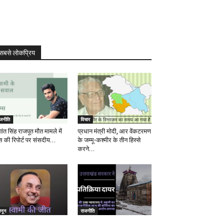
सबसे लोकप्रिय
ाजनीति
विचार
ांत सिंह राजपूत मौत मामले में
प्रधान मंत्री मोदी, आर वेंकटरमण
स की रिपोर्ट पर संसदीय...
के जम्मू-कश्मीर के तीन हिस्से
करने...
ानून
राजनीति