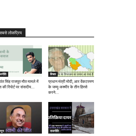
सबसे लोकप्रिय
ाजनीति
विचार
ांत सिंह राजपूत मौत मामले में
प्रधान मंत्री मोदी, आर वेंकटरमण
स की रिपोर्ट पर संसदीय...
के जम्मू-कश्मीर के तीन हिस्से
करने...
ानून
राजनीति