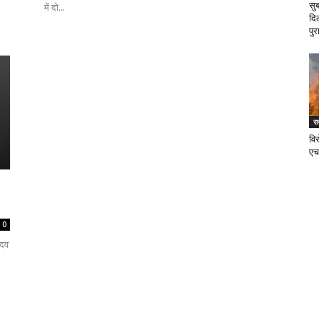
सु
में दो...
दि
पुर
र
वि
एच
0
ादव