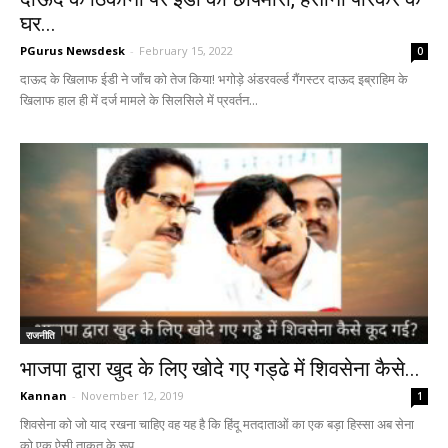
घर...
PGurus Newsdesk
-
February 15, 2022
0
दाऊद के खिलाफ ईडी ने जाँच को तेज किया! भगोड़े अंडरवर्ल्ड गैंगस्टर दाऊद इब्राहिम के
खिलाफ हाल ही में दर्ज मामले के सिलसिले में प्रवर्तन...
राजनीति
भाजपा द्वारा खुद के लिए खोदे गए गड्ढे में शिवसेना कैसे...
Kannan
-
November 12, 2019
1
शिवसेना को जो याद रखना चाहिए वह यह है कि हिंदू मतदाताओं का एक बड़ा हिस्सा अब सेना
को एक ऐसी ताकत के रूप...