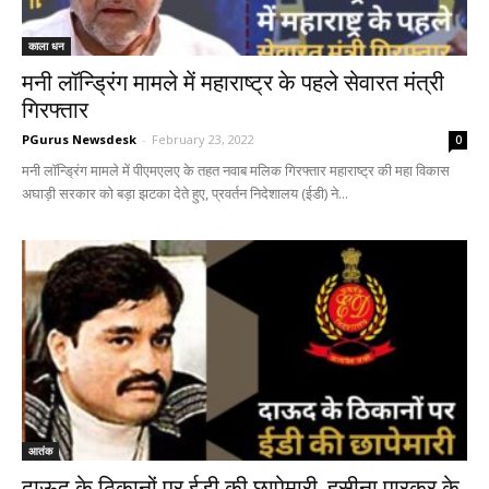
काला धन
मनी लॉन्ड्रिंग मामले में महाराष्ट्र के पहले सेवारत मंत्री
गिरफ्तार
PGurus Newsdesk
-
February 23, 2022
0
मनी लॉन्ड्रिंग मामले में पीएमएलए के तहत नवाब मलिक गिरफ्तार महाराष्ट्र की महा विकास
अघाड़ी सरकार को बड़ा झटका देते हुए, प्रवर्तन निदेशालय (ईडी) ने...
आतंक
दाऊद के ठिकानों पर ईडी की छापेमारी, हसीना पारकर के