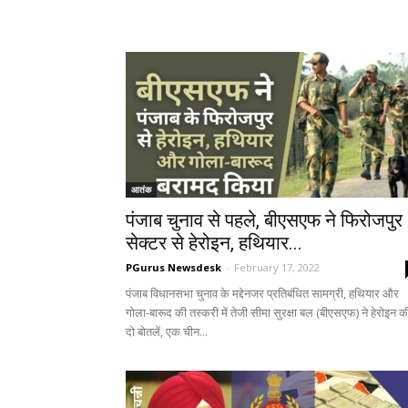
आतंक
पंजाब चुनाव से पहले, बीएसएफ ने फिरोजपुर
सेक्टर से हेरोइन, हथियार...
PGurus Newsdesk
-
February 17, 2022
पंजाब विधानसभा चुनाव के मद्देनजर प्रतिबंधित सामग्री, हथियार और
गोला-बारूद की तस्करी में तेजी सीमा सुरक्षा बल (बीएसएफ) ने हेरोइन क
दो बोतलें, एक चीन...