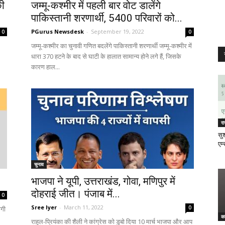
की
जम्मू-कश्मीर में पहली बार वोट डालेंगे
पाकिस्तानी शरणार्थी, 5400 परिवारों को...
PGurus Newsdesk
-
September 19, 2022
0
0
जम्मू-कश्मीर का चुनावी गणित बदलेंगे पाकिस्तानी शरणार्थी जम्मू-कश्मीर में
धारा 370 हटने के बाद से घाटी के हालात सामान्य होने लगे हैं, जिसके
कारण हाल...
र
सुश
एम्
चुनाव
भाजपा ने यूपी, उत्तराखंड, गोवा, मणिपुर में
दोहराई जीत। पंजाब में...
0
Sree Iyer
-
March 11, 2022
0
ोगी
क
राहुल-प्रियंका की शैली ने कांग्रेस को डुबो दिया 10 मार्च भाजपा और आप