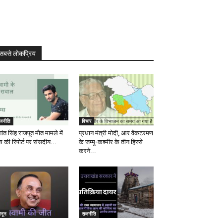
सबसे लोकप्रिय
ाजनीति
विचार
ांत सिंह राजपूत मौत मामले में
प्रधान मंत्री मोदी, आर वेंकटरमण
स की रिपोर्ट पर संसदीय...
के जम्मू-कश्मीर के तीन हिस्से
करने...
ानून
राजनीति