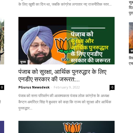
सु
के लिए खुशी का दिन था, जबकि कांग्रेस लगातार नए राजनीतिक स्तर...
दि
पुर
र
वि
चुनाव
एच
पंजाब को सुरक्षा, आर्थिक पुनरुद्धार के लिए
एनडीए सरकार की जरूरत:...
PGurus Newsdesk
-
February 9, 2022
0
0
पंजाब को सत्ता परिवर्तन की आवश्यकता पंजाब लोक कांग्रेस के अध्यक्ष
ी
कैप्टन अमरिंदर सिंह ने बुधवार को कहा कि राज्य को सुरक्षा और आर्थिक
पुनरुद्धार...