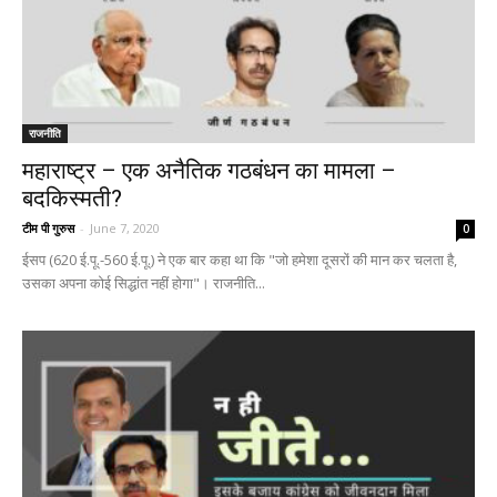
राजनीति
महाराष्ट्र – एक अनैतिक गठबंधन का मामला –
बदकिस्मती?
टीम पी गुरुस
-
June 7, 2020
0
ईसप (620 ई.पू.-560 ई.पू.) ने एक बार कहा था कि "जो हमेशा दूसरों की मान कर चलता है,
उसका अपना कोई सिद्धांत नहीं होगा"। राजनीति...