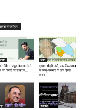
सबसे लोकप्रिय
ाजनीति
विचार
ांत सिंह राजपूत मौत मामले में
प्रधान मंत्री मोदी, आर वेंकटरमण
स की रिपोर्ट पर संसदीय...
के जम्मू-कश्मीर के तीन हिस्से
करने...
ानून
राजनीति