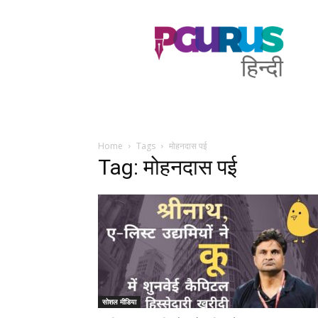
PGurus
Hindi
Home
Tags
मोहनदास पई
Tag: मोहनदास पई
सोशल मीडिया