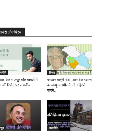
सबसे लोकप्रिय
ाजनीति
विचार
ांत सिंह राजपूत मौत मामले में
प्रधान मंत्री मोदी, आर वेंकटरमण
स की रिपोर्ट पर संसदीय...
के जम्मू-कश्मीर के तीन हिस्से
करने...
ानून
राजनीति