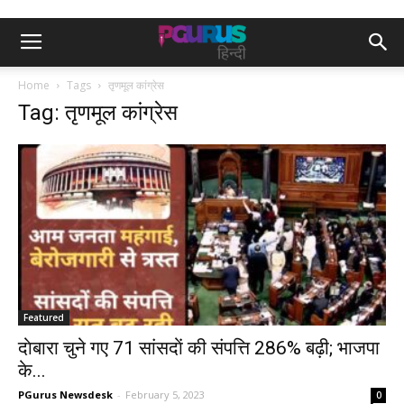
Home
Tags
तृणमूल कांग्रेस
Tag: तृणमूल कांग्रेस
Featured
दाेबारा चुने गए 71 सांसदाें की संपत्ति 286% बढ़ी; भाजपा
के...
PGurus Newsdesk
-
February 5, 2023
0