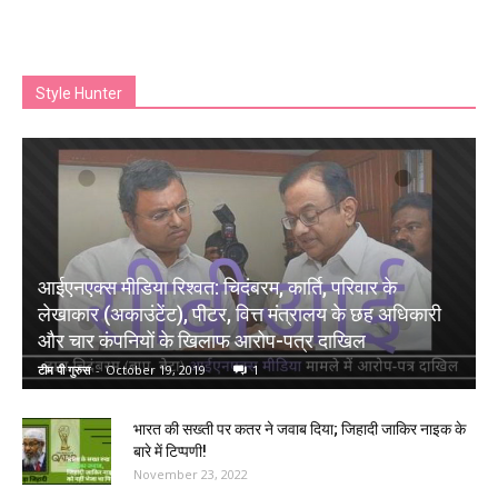
Style Hunter
आईएनएक्स मीडिया रिश्वत: चिदंबरम, कार्ति, परिवार के
लेखाकार (अकाउंटेंट), पीटर, वित्त मंत्रालय के छह अधिकारी
और चार कंपनियों के खिलाफ आरोप-पत्र दाखिल
टीम पी गुरुस
-
October 19, 2019
1
भारत की सख्‍ती पर कतर ने जवाब दिया; जिहादी जाकिर नाइक के
बारे में टिप्पणी!
November 23, 2022