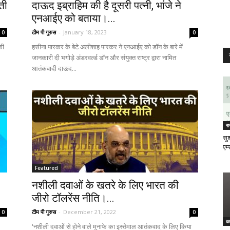
ती
दाऊद इब्राहिम की है दूसरी पत्नी, भांजे ने
एनआईए को बताया।...
टीम पी गुरुस
-
January 18, 2023
0
0
की
हसीना पारकर के बेटे अलीशाह पारकर ने एनआईए को डॉन के बारे में
जानकारी दी भगोड़े अंडरवर्ल्ड डॉन और संयुक्त राष्ट्र द्वारा नामित
आतंकवादी दाऊद...
र
सुश
एम्
Featured
नशीली दवाओं के खतरे के लिए भारत की
जीरो टॉलरेंस नीति।...
टीम पी गुरुस
-
December 21, 2022
0
0
क
'नशीली दवाओं से होने वाले मुनाफे का इस्तेमाल आतंकवाद के लिए किया