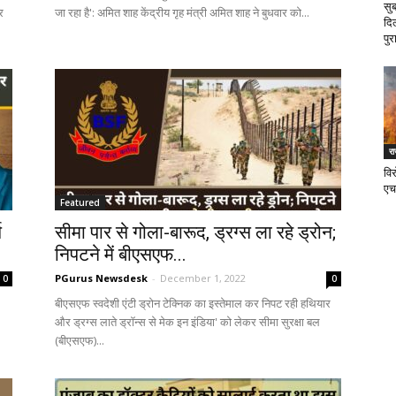
सु
र
जा रहा है': अमित शाह केंद्रीय गृह मंत्री अमित शाह ने बुधवार को...
दि
पुर
र
वि
एच
Featured
ष
सीमा पार से गोला-बारूद, ड्रग्‍स ला रहे ड्रोन;
निपटने में बीएसएफ...
PGurus Newsdesk
-
December 1, 2022
0
0
बीएसएफ स्वदेशी एंटी ड्रोन टेक्निक का इस्तेमाल कर निपट रही हथियार
और ड्रग्स लाते ड्रॉन्स से मेक इन इंडिया' को लेकर सीमा सुरक्षा बल
(बीएसएफ)...