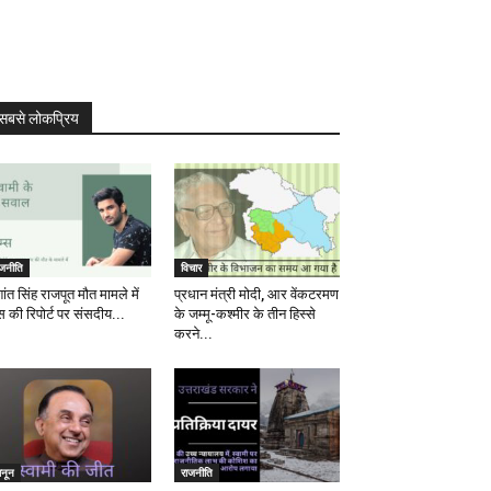
सबसे लोकप्रिय
ाजनीति
विचार
ांत सिंह राजपूत मौत मामले में
प्रधान मंत्री मोदी, आर वेंकटरमण
स की रिपोर्ट पर संसदीय...
के जम्मू-कश्मीर के तीन हिस्से
करने...
ानून
राजनीति