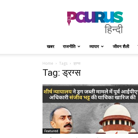
PGurus
Hindi
खबर
राजनीति
व्यापार
जीवन शैली
Home
Tags
ड्रग्स
Tag: ड्रग्स
Featured