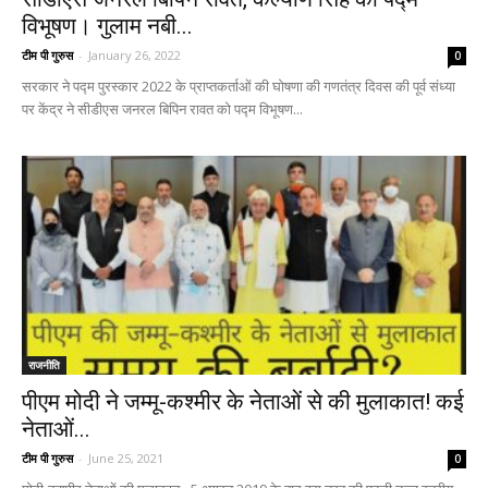
विभूषण। गुलाम नबी...
टीम पी गुरुस
-
January 26, 2022
0
सरकार ने पद्म पुरस्कार 2022 के प्राप्तकर्ताओं की घोषणा की गणतंत्र दिवस की पूर्व संध्या
पर केंद्र ने सीडीएस जनरल बिपिन रावत को पद्म विभूषण...
राजनीति
पीएम मोदी ने जम्मू-कश्मीर के नेताओं से की मुलाकात! कई
नेताओं...
टीम पी गुरुस
-
June 25, 2021
0