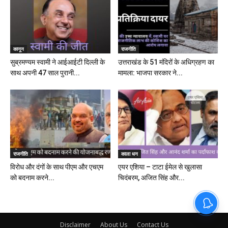
कानून
राजनीति
सुब्रमण्यम स्वामी ने आईआईटी दिल्ली के
उत्तराखंड के 51 मंदिरों के अधिग्रहण का
साथ अपनी 47 साल पुरानी...
मामला: भाजपा सरकार ने...
राजनीति
काला धन
विरोध और दंगों के साथ पीएम और एचएम
एयर एशिया – टाटा ईमेल से खुलासा
को बदनाम करने...
चिदंबरम, अजित सिंह और...
Disclaimer
About Us
Contact Us