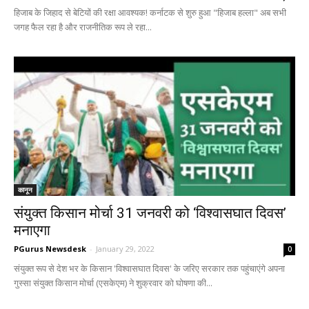
हिजाब के जिहाद से बेटियों की रक्षा आवश्यक! कर्नाटक से शुरु हुआ "हिजाब हल्ला" अब सभी
जगह फैल रहा है और राजनीतिक रूप ले रहा...
कानून
संयुक्त किसान मोर्चा 31 जनवरी को ‘विश्वासघात दिवस’
मनाएगा
PGurus Newsdesk
-
January 29, 2022
0
संयुक्त रूप से देश भर के किसान 'विश्वासघात दिवस' के जरिए सरकार तक पहुंचाएंगे अपना
गुस्सा संयुक्त किसान मोर्चा (एसकेएम) ने शुक्रवार को घोषणा की...