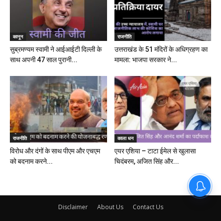
कानून
राजनीति
सुब्रमण्यम स्वामी ने आईआईटी दिल्ली के
उत्तराखंड के 51 मंदिरों के अधिग्रहण का
साथ अपनी 47 साल पुरानी...
मामला: भाजपा सरकार ने...
राजनीति
काला धन
विरोध और दंगों के साथ पीएम और एचएम
एयर एशिया – टाटा ईमेल से खुलासा
को बदनाम करने...
चिदंबरम, अजित सिंह और...
Disclaimer
About Us
Contact Us