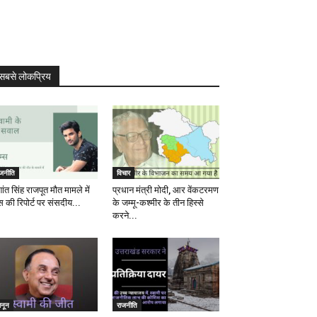
सबसे लोकप्रिय
ाजनीति
विचार
ांत सिंह राजपूत मौत मामले में
प्रधान मंत्री मोदी, आर वेंकटरमण
स की रिपोर्ट पर संसदीय...
के जम्मू-कश्मीर के तीन हिस्से
करने...
ानून
राजनीति