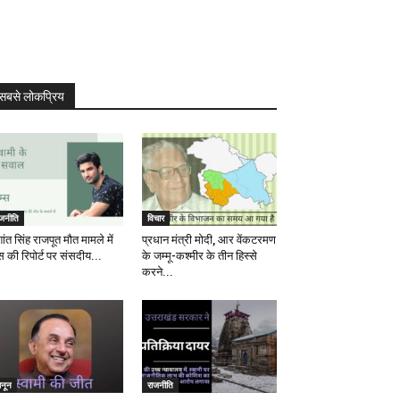
सबसे लोकप्रिय
ाजनीति
विचार
ांत सिंह राजपूत मौत मामले में
प्रधान मंत्री मोदी, आर वेंकटरमण
स की रिपोर्ट पर संसदीय...
के जम्मू-कश्मीर के तीन हिस्से
करने...
ानून
राजनीति