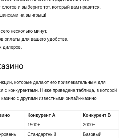
слотов и выберите тот, который вам нравится.
 шансами на выигрыш!
сего несколько минут.
в оплаты для вашего удобства.
х дилеров.
казино
нкции, которые делают его привлекательным для
ся с конкурентами. Ниже приведена таблица, в которой
казино с другими известными онлайн-казино.
зино
Конкурент A
Конкурент B
1500+
2000+
уровень
Стандартный
Базовый