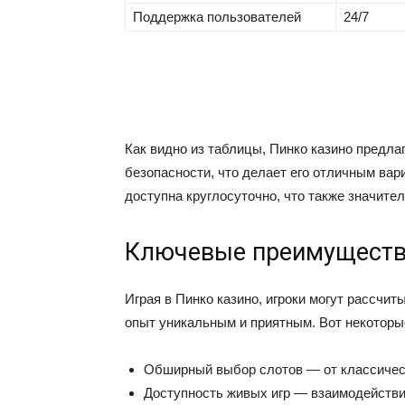
Поддержка пользователей
24/7
Как видно из таблицы, Пинко казино предла
безопасности, что делает его отличным вар
доступна круглосуточно, что также значите
Ключевые преимуществ
Играя в Пинко казино, игроки могут рассчи
опыт уникальным и приятным. Вот некоторые
Обширный выбор слотов — от классичес
Доступность живых игр — взаимодействи