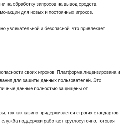
 на обработку запросов на вывод средств.
о-акции для новых и постоянных игроков.
но увлекательной и безопасной, что привлекает
зопасности своих игроков. Платформа лицензирована и
вания для защиты данных пользователей. Это
и личные данные полностью защищены от
ры, так как казино придерживается строгих стандартов
, служба поддержки работает круглосуточно, готовая