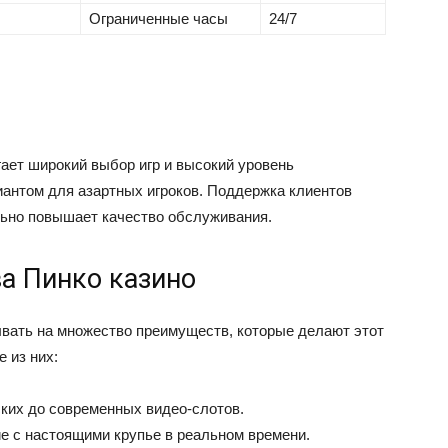
Ограниченные часы
24/7
гает широкий выбор игр и высокий уровень
иантом для азартных игроков. Поддержка клиентов
льно повышает качество обслуживания.
а Пинко казино
тывать на множество преимуществ, которые делают этот
 из них:
ких до современных видео-слотов.
е с настоящими крупье в реальном времени.