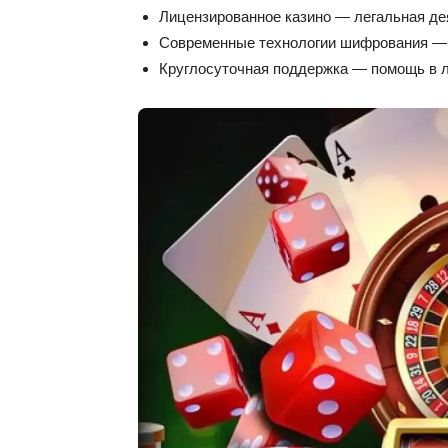
Лицензированное казино — легальная де
Современные технологии шифрования —
Круглосуточная поддержка — помощь в л