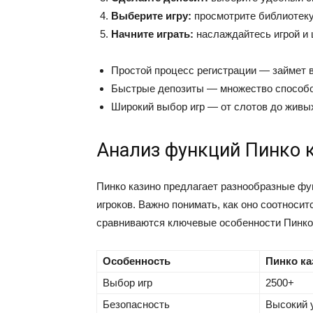
Выберите игру:
просмотрите библиотеку 
Начните играть:
наслаждайтесь игрой и
Простой процесс регистрации — займет в
Быстрые депозиты — множество способо
Широкий выбор игр — от слотов до живы
Анализ функций Пинко 
Пинко казино предлагает разнообразные фу
игроков. Важно понимать, как оно соотносит
сравниваются ключевые особенности Пинко 
Особенность
Пинко ка
Выбор игр
2500+
Безопасность
Высокий 