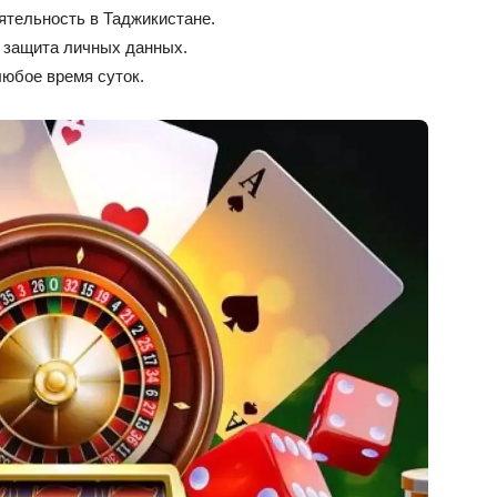
ятельность в Таджикистане.
 защита личных данных.
юбое время суток.