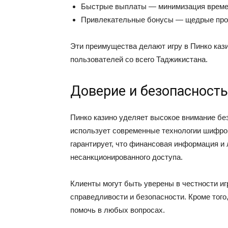
Быстрые выплаты — минимизация времени
Привлекательные бонусы — щедрые пром
Эти преимущества делают игру в Пинко кази
пользователей со всего Таджикистана.
Доверие и безопасность
Пинко казино уделяет высокое внимание бе
использует современные технологии шифро
гарантирует, что финансовая информация 
несанкционированного доступа.
Клиенты могут быть уверены в честности иг
справедливости и безопасности. Кроме того
помочь в любых вопросах.