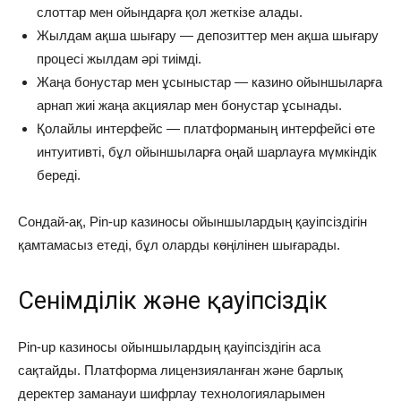
слоттар мен ойындарға қол жеткізе алады.
Жылдам ақша шығару — депозиттер мен ақша шығару
процесі жылдам әрі тиімді.
Жаңа бонустар мен ұсыныстар — казино ойыншыларға
арнап жиі жаңа акциялар мен бонустар ұсынады.
Қолайлы интерфейс — платформаның интерфейсі өте
интуитивті, бұл ойыншыларға оңай шарлауға мүмкіндік
береді.
Сондай-ақ, Pin-up казиносы ойыншылардың қауіпсіздігін
қамтамасыз етеді, бұл оларды көңілінен шығарады.
Сенімділік және қауіпсіздік
Pin-up казиносы ойыншылардың қауіпсіздігін аса
сақтайды. Платформа лицензияланған және барлық
деректер заманауи шифрлау технологияларымен