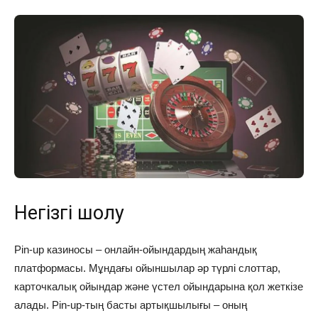
Негізгі шолу
Pin-up казиносы – онлайн-ойындардың жаһандық
платформаcы. Мұндағы ойыншылар әр түрлі слоттар,
карточкалық ойындар және үстел ойындарына қол жеткізе
алады. Pin-up-тың басты артықшылығы – оның