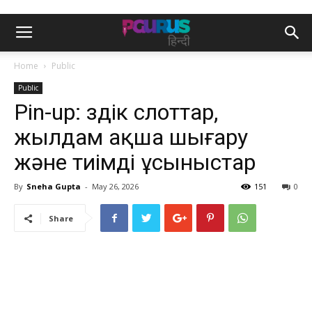
Home
Public
Public
Pin-up: үздік слоттар,
жылдам ақша шығару
және тиімді ұсыныстар
By
Sneha Gupta
-
May 26, 2026
151
0
Share