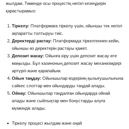
жылдам. Төменде осы процестің негізгі кезеңдерін
қарастырамыз:
Тіркелу:
Платформаға тіркелу үшін, ойыншы тек негізгі
ақпаратты толтыруы тиіс.
Деректерді растау:
Платформада тіркелгеннен кейін,
ойыншы өз деректерін растауы қажет.
Депозит жасау:
Ойынға кіру үшін депозит жасау өте
маңызды. Бұл казиноның депозит жасау механизмдері
әртүрлі және қарапайым.
Ойын таңдау:
Ойыншылар өздерінің қызығушылығына
сәйкес слоттар мен ойындарды таңдай алады.
Ойнау:
Ойыншылар таңдалған ойындарда ойнай
алады және сыйлықтар мен бонустарды алуға
мүмкіндік алады.
Тіркелу процесі жылдам және оңай