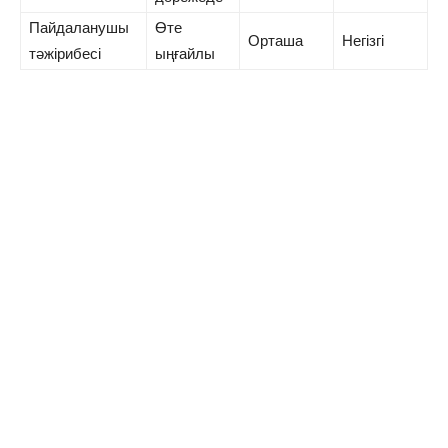
Пайдаланушы
Өте
Орташа
Негізгі
тәжірибесі
ыңғайлы