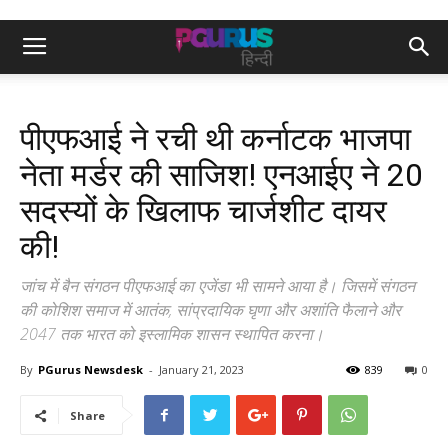
पीएफआई ने रची थी कर्नाटक भाजपा
नेता मर्डर की साजिश! एनआईए ने 20
सदस्यों के खिलाफ चार्जशीट दायर
की!
जांच में बैन संगठन पीएफआई का एजेंडा भी सामने आया है। जिसमें संगठन
की कोशिश समाज में आतंक, सांप्रदायिक घृणा और अशांति फैलाने और
2047 तक भारत को इस्लामिक शासन स्थापित करना।
By
PGurus Newsdesk
-
January 21, 2023
839
0
Share