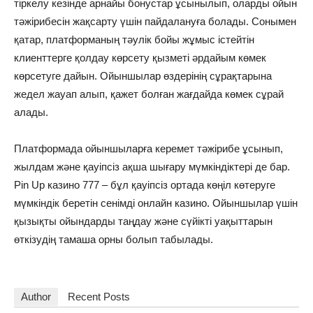
тіркелу кезінде арнайы бонустар ұсынылып, оларды ойын
тәжірибесін жақсарту үшін пайдалануға болады. Сонымен
қатар, платформаның тәулік бойы жұмыс істейтін
клиенттерге қолдау көрсету қызметі әрдайым көмек
көрсетуге дайын. Ойыншылар өздерінің сұрақтарына
жедел жауап алып, қажет болған жағдайда көмек сұрай
алады.
Платформада ойыншыларға керемет тәжірибе ұсынып,
жылдам және қауіпсіз ақша шығару мүмкіндіктері де бар.
Pin Up казино 777 – бұл қауіпсіз ортада көңіл көтеруге
мүмкіндік беретін сенімді онлайн казино. Ойыншылар үшін
қызықты ойындарды таңдау және сүйікті уақыттарын
өткізудің тамаша орны болып табылады.
Author
Recent Posts