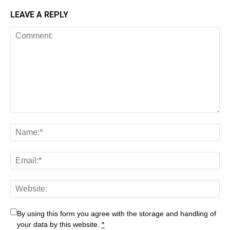
LEAVE A REPLY
By using this form you agree with the storage and handling of
your data by this website.
*