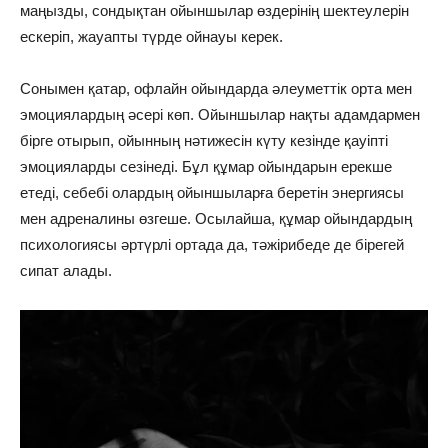
маңызды, сондықтан ойыншылар өздерінің шектеулерін
ескеріп, жауапты түрде ойнауы керек.
Сонымен қатар, офлайн ойындарда әлеуметтік орта мен
эмоциялардың әсері көп. Ойыншылар нақты адамдармен
бірге отырып, ойынның нәтижесін күту кезінде қауіпті
эмоцияларды сезінеді. Бұл құмар ойындарын ерекше
етеді, себебі олардың ойыншыларға беретін энергиясы
мен адреналины өзгеше. Осылайша, құмар ойындардың
психологиясы әртүрлі ортада да, тәжірибеде де бірегей
сипат алады.