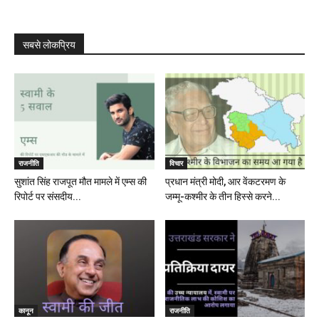
सबसे लोकप्रिय
राजनीति
विचार
सुशांत सिंह राजपूत मौत मामले में एम्स की
प्रधान मंत्री मोदी, आर वेंकटरमण के
रिपोर्ट पर संसदीय...
जम्मू-कश्मीर के तीन हिस्से करने...
कानून
राजनीति