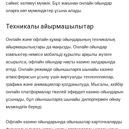
сәйкес келмеуі мүмкін. Бұл жағынан онлайн ойындар
оларға көп мүмкіндіктер ұсына алады.
Техникалық айырмашылықтар
Онлайн және офлайн құмар ойындарының техникалық
айырмашылықтары да маңызды. Онлайн ойындар
компьютер немесе мобильді құрылғы арқылы жүзеге
асырылса, офлайн ойындар нақты казино залдарында
өтеді. Онлайн режимде ойыншыларға шынайы казино
атмосферасын ұсыну үшін виртуалды технологиялар,
графика және анимациялар қолданылуда. Мысалы, кейбір
онлайн платформалар тікелей эфирдегі казино ойындарын
ұсынады, бұл ойыншыларға шынайы дилерлермен ойнау
мүмкіндігін береді.
Офлайн казино ойындарында ойыншылар карточкаларды