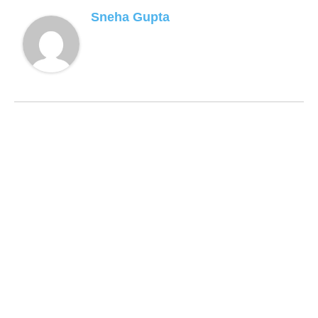
Sneha Gupta