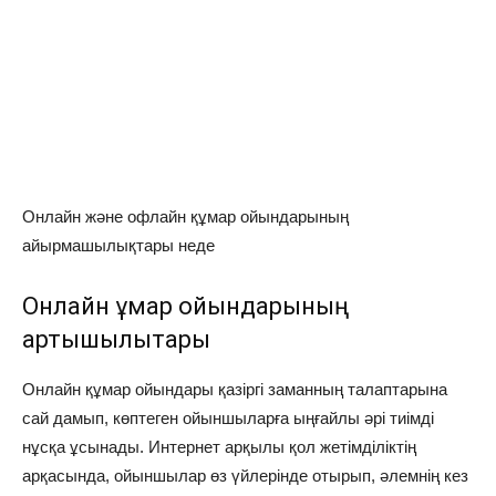
Онлайн және офлайн құмар ойындарының
айырмашылықтары неде
Онлайн құмар ойындарының
артықшылықтары
Онлайн құмар ойындары қазіргі заманның талаптарына
сай дамып, көптеген ойыншыларға ыңғайлы әрі тиімді
нұсқа ұсынады. Интернет арқылы қол жетімділіктің
арқасында, ойыншылар өз үйлерінде отырып, әлемнің кез