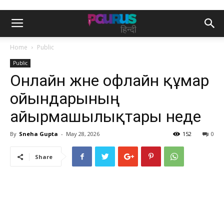
Home
Public
Public
Онлайн және офлайн құмар
ойындарының
айырмашылықтары неде
By
Sneha Gupta
-
May 28, 2026
152
0
Share