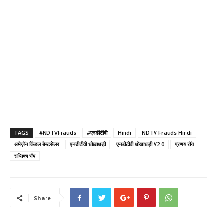
TAGS
#NDTVFrauds
#एनडीटीवी
Hindi
NDTV Frauds Hindi
अमेज़ॅन किंडल बेस्टसेलर
एनडीटीवी धोखाधड़ी
एनडीटीवी धोखाधड़ी V2.0
प्रणय रॉय
राधािका रॉय
Share