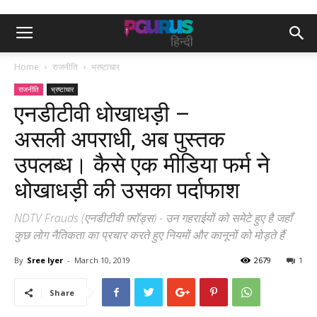
Home
राजनीति
भ्रष्टाचार
राजनीति
भ्रष्टाचार
एनडीटीवी धोखाधड़ी –
असली अपराधी, अब पुस्तक
उपलब्ध। कैसे एक मीडिया फर्म ने
धोखाधड़ी की उसका पर्दाफाश
NDTV Frauds (एनडीटीवी फ़्रॉड्स) - उन गहराईयों को समेटे हुए है जहाँ
कुछ लोग नैतिकता का प्रचार करते हुए नियमों और कानूनों को मोड़ते हैं
By
Sree Iyer
-
March 10, 2019
2679
1
Share