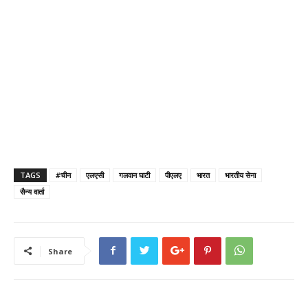
TAGS
#चीन
एलएसी
गलवान घाटी
पीएलए
भारत
भारतीय सेना
सैन्य वार्ता
Share