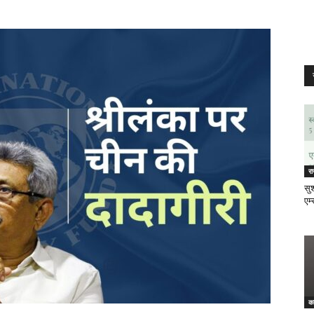
र
सुश
एम्
क