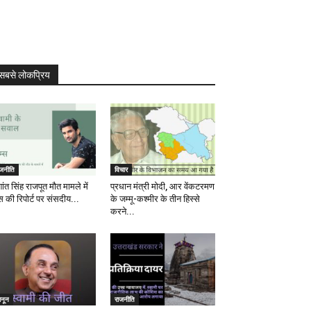
सबसे लोकप्रिय
ाजनीति
विचार
ांत सिंह राजपूत मौत मामले में
प्रधान मंत्री मोदी, आर वेंकटरमण
स की रिपोर्ट पर संसदीय...
के जम्मू-कश्मीर के तीन हिस्से
करने...
ानून
राजनीति